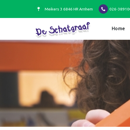
Meikers 3 6846 HR Arnhem
026-38910
Home