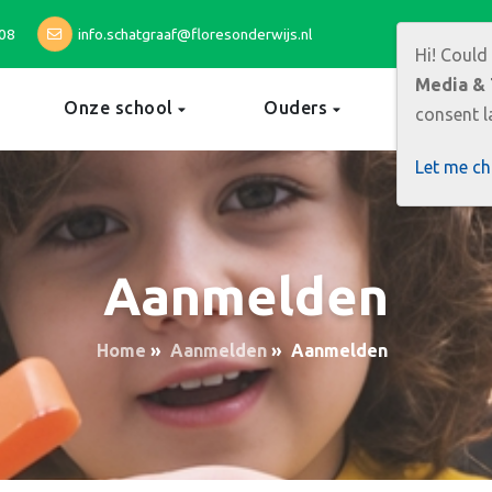
08
info.schatgraaf@floresonderwijs.nl
Hi! Could
Media & 
Onze school
Ouders
Ouderc
consent la
Let me c
Aanmelden
Home
»
Aanmelden
»
Aanmelden