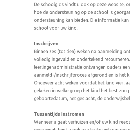
De schoolgids vindt u ook op deze website, on
hoe de ondersteuning op de school is georgan
ondersteuning kan bieden. Die informatie kun 
school voor uw kind.
Inschrijven
Binnen zes (tot tien) weken na aanmelding ont
volledig ingevuld en ondertekend retourneren.
leerlingenadministratie ontvangen ouders een 
aanmeld-/inschrijfproces afgerond en is het ki
Ongeveer acht weken voordat het kind vier jaa
gekeken in welke groep het kind het best zou 
geboortedatum, het geslacht, de onderwijsbe
Tussentijds instromen
Wanneer u gaat verhuizen en/of uw kind reed
overweegt, bent u ook van harte welkom om 