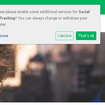
 we please enable some additional services for
Social
Tracking
? You can always change or withdraw your
ontact
Aanmelden
ter.
hoose
I decline
That's ok