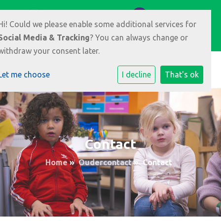
Meikers 3 6846 HR Arnhem
026-3891008
Hi! Could we please enable some additional services for
E-mailadres
Social Media & Tracking
? You can always change or
withdraw your consent later.
Let me choose
I decline
That's ok
Contact
Home
»
Oudercontact
»
Contact