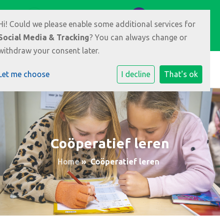
Meikers 3 6846 HR Arnhem
026-3891008
Hi! Could we please enable some additional services for
E-mailadres
Social Media & Tracking
? You can always change or
withdraw your consent later.
Let me choose
I decline
That's ok
Coöperatief leren
Home
»
Coöperatief leren