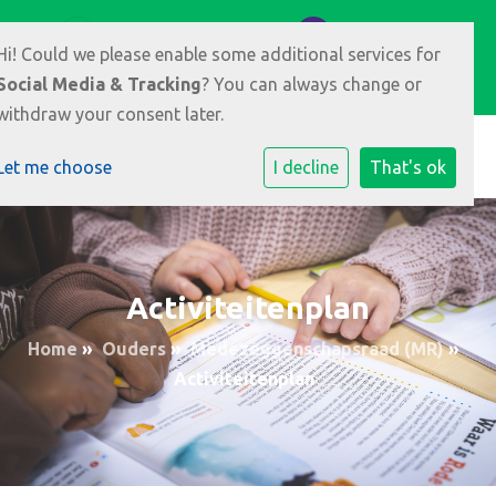
Meikers 3 6846 HR Arnhem
026-3891008
Hi! Could we please enable some additional services for
E-mailadres
Social Media & Tracking
? You can always change or
withdraw your consent later.
Let me choose
I decline
That's ok
Activiteitenplan
Home
»
Ouders
»
Medezeggenschapsraad (MR)
»
Activiteitenplan