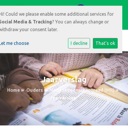
Meikers 3 6846 HR Arnhem
026-3891008
Hi! Could we please enable some additional services for
E-mailadres
Social Media & Tracking
? You can always change or
withdraw your consent later.
Let me choose
I decline
That's ok
Jaarverslag
Home
»
Ouders
»
Medezeggenschapsraad (MR)
»
Jaarverslag